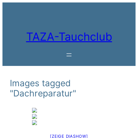
Zum
Inhalt
springen
TAZA-Tauchclub
Images tagged
"Dachreparatur"
[ZEIGE DIASHOW]