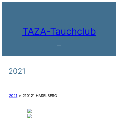
Zum
Inhalt
springen
TAZA-Tauchclub
2021
2021
»
210121 HASELBERG