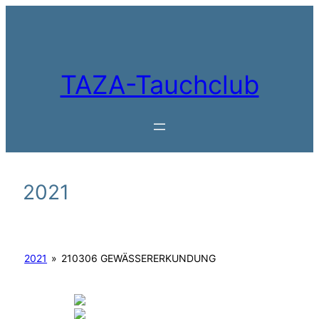
Zum
Inhalt
springen
TAZA-Tauchclub
2021
2021
»
210306 GEWÄSSERERKUNDUNG