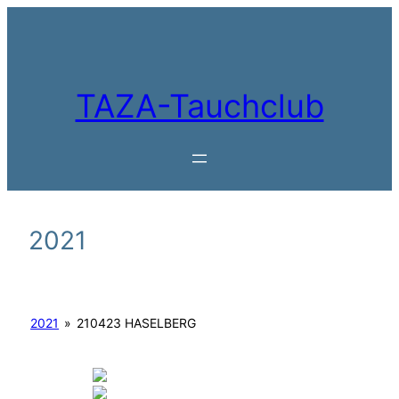
Zum
Inhalt
springen
TAZA-Tauchclub
2021
2021
»
210423 HASELBERG