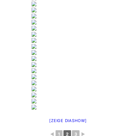
[ZEIGE DIASHOW]
◄
1
2
3
►