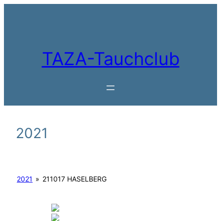
Zum
Inhalt
springen
TAZA-Tauchclub
2021
2021
»
211017 HASELBERG