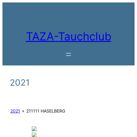
Zum
Inhalt
springen
TAZA-Tauchclub
2021
2021
»
211111 HASELBERG