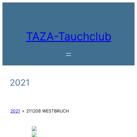
Zum
Inhalt
springen
TAZA-Tauchclub
2021
2021
»
211208 WESTBRUCH