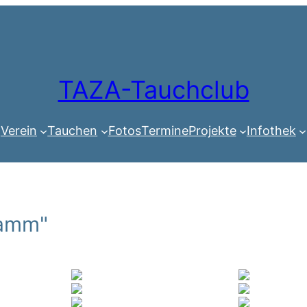
TAZA-Tauchclub
Verein
Tauchen
Fotos
Termine
Projekte
Infothek
Ramm"