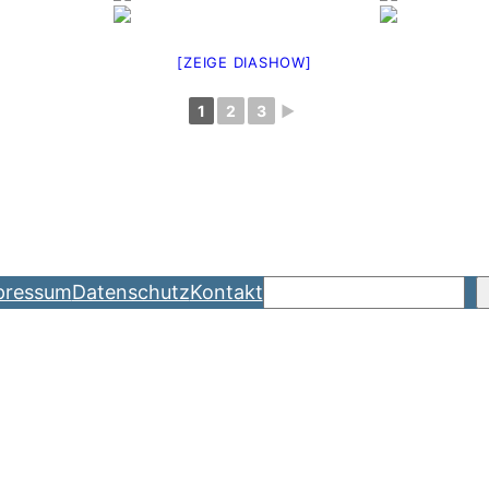
[ZEIGE DIASHOW]
1
2
3
►
Suchen
pressum
Datenschutz
Kontakt