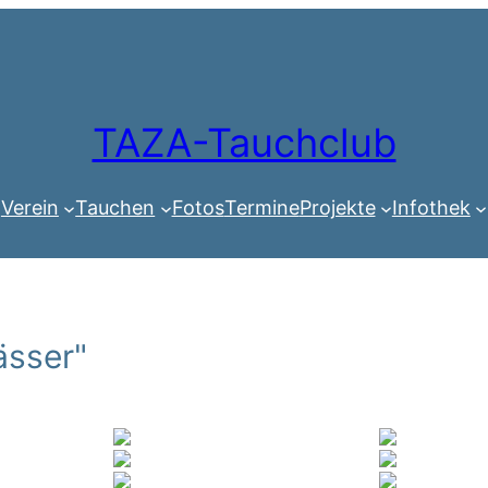
TAZA-Tauchclub
Verein
Tauchen
Fotos
Termine
Projekte
Infothek
ässer"