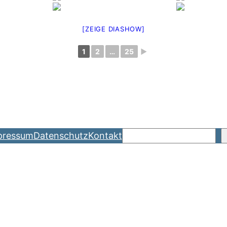
[ZEIGE DIASHOW]
1
2
…
25
►
Suchen
pressum
Datenschutz
Kontakt