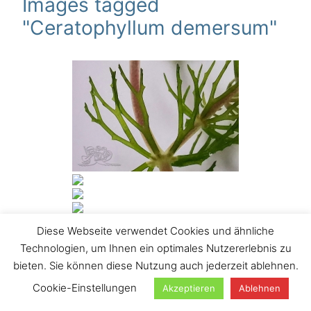
Images tagged
"Ceratophyllum demersum"
Diese Webseite verwendet Cookies und ähnliche
[ZEIGE DIASHOW]
Technologien, um Ihnen ein optimales Nutzererlebnis zu
bieten. Sie können diese Nutzung auch jederzeit ablehnen.
Suchen
Cookie-Einstellungen
Akzeptieren
Ablehnen