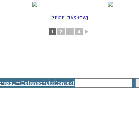
[ZEIGE DIASHOW]
1
2
…
4
►
Suchen
pressum
Datenschutz
Kontakt