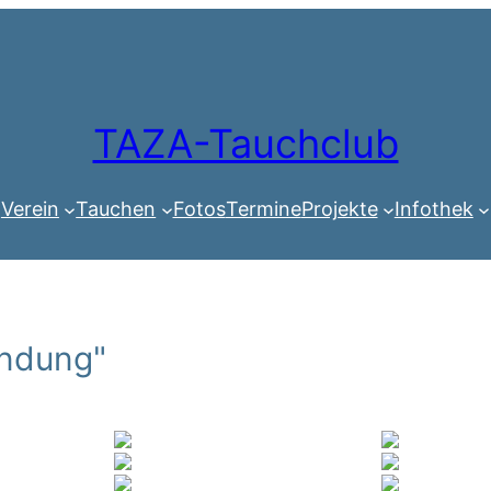
TAZA-Tauchclub
Verein
Tauchen
Fotos
Termine
Projekte
Infothek
ndung"