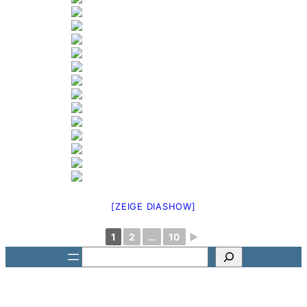
[ZEIGE DIASHOW]
1
2
…
10
►
Suchen