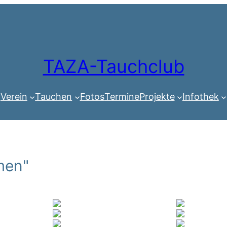
TAZA-Tauchclub
Verein
Tauchen
Fotos
Termine
Projekte
Infothek
men"