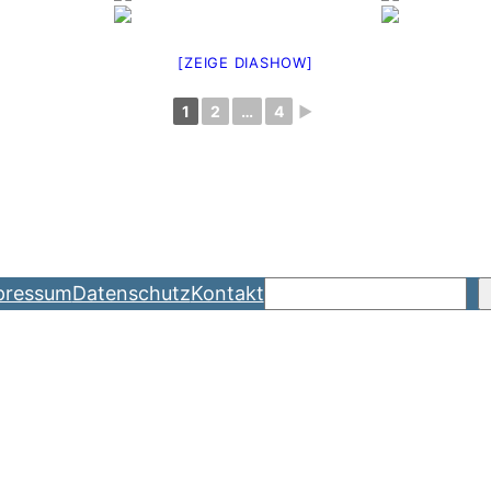
[ZEIGE DIASHOW]
1
2
…
4
►
Suchen
pressum
Datenschutz
Kontakt