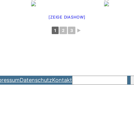
[ZEIGE DIASHOW]
1
2
3
►
Suchen
pressum
Datenschutz
Kontakt