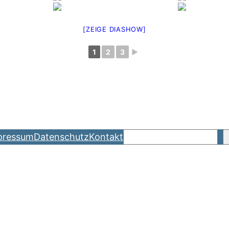
[ZEIGE DIASHOW]
1
2
3
►
Suchen
pressum
Datenschutz
Kontakt