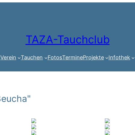
TAZA-Tauchclub
Verein
Tauchen
Fotos
Termine
Projekte
Infothek
Beucha"