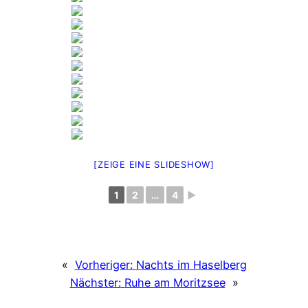
[ZEIGE EINE SLIDESHOW]
1
2
…
4
►
«
Vorheriger:
Nachts im Haselberg
Nächster:
Ruhe am Moritzsee
»