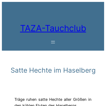
Zum
Inhalt
springen
TAZA-Tauchclub
Satte Hechte im Haselberg
Träge ruhen satte Hechte aller Größen in
den kühlen Fluten des Haselbergs.