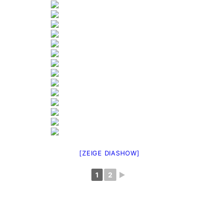
[ZEIGE DIASHOW]
1
2
►