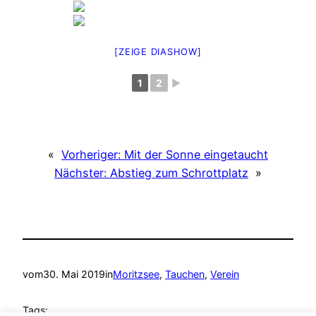
[ZEIGE DIASHOW]
1
2
►
«
Vorheriger:
Mit der Sonne eingetaucht
Nächster:
Abstieg zum Schrottplatz
»
vom
30. Mai 2019
in
Moritzsee
, 
Tauchen
, 
Verein
Tags: