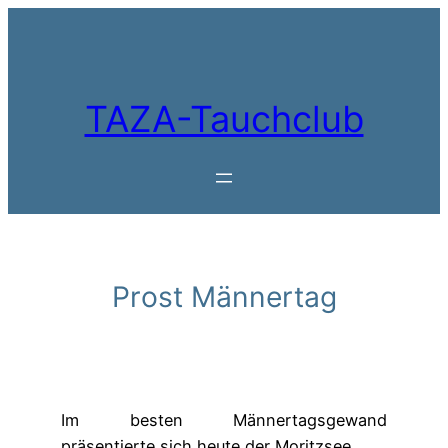
Zum
Inhalt
springen
TAZA-Tauchclub
Prost Männertag
Im besten Männertagsgewand
präsentierte sich heute der Moritzsee.