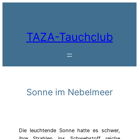
Zum
Inhalt
springen
TAZA-Tauchclub
Sonne im Nebelmeer
Die leuchtende Sonne hatte es schwer,
ihre Strahlen ins Schwebstoff reiche