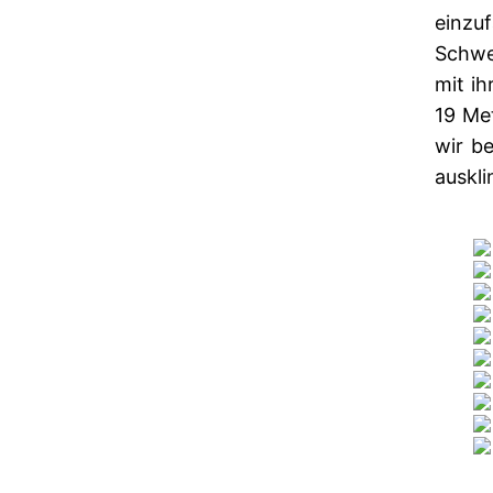
einzu
Schwe
mit ih
19 Me
wir b
auskli