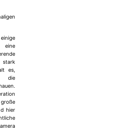
aligen
inige
 eine
erende
 stark
lt es,
r die
hauen.
ration
r große
d hier
tliche
Kamera