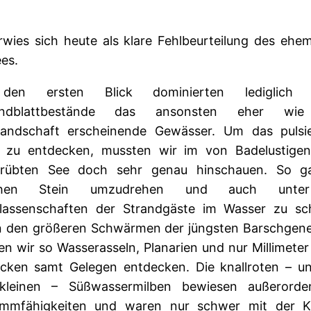
rwies sich heute als klare Fehlbeurteilung des ehem
es.
den ersten Blick dominierten lediglich e
endblattbestände das ansonsten eher wie
andschaft erscheinende Gewässer. Um das pulsi
 zu entdecken, mussten wir im von Badelustigen
trübten See doch sehr genau hinschauen. So ga
hen Stein umzudrehen und auch unte
rlassenschaften der Strandgäste im Wasser zu sc
 den größeren Schwärmen der jüngsten Barschgene
n wir so Wasserasseln, Planarien und nur Millimete
cken samt Gelegen entdecken. Die knallroten – un
kleinen – Süßwassermilben bewiesen außerorden
mmfähigkeiten und waren nur schwer mit der 