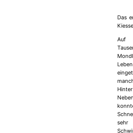
Das e
Kiesse
Auf 
Taus
Mondl
Leben
einge
manc
Hinte
Neben
konnte
Schne
sehr 
Schwi