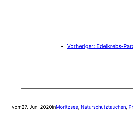
«
Vorheriger:
Edelkrebs-Par
vom
27. Juni 2020
in
Moritzsee
, 
Naturschutztauchen
, 
P