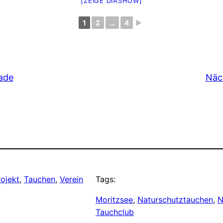
[ZEIGE DIASHOW]
1
2
…
4
►
ade
Näc
rojekt
, 
Tauchen
, 
Verein
Tags:
Moritzsee
, 
Naturschutztauchen
, 
N
Tauchclub