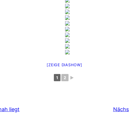
[ZEIGE DIASHOW]
1
2
►
ah liegt
Nächst