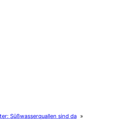
er:
Süßwasserquallen sind da
»