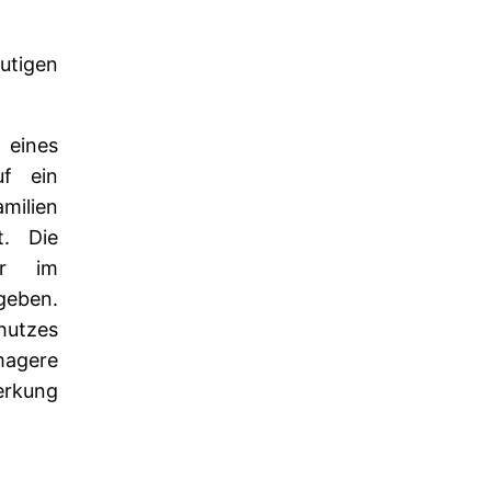
utigen
eines
uf ein
milien
t. Die
ur im
geben.
hutzes
magere
erkung