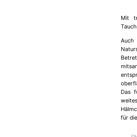
Mit t
Tauch
Auch
Natur
Betre
mitsa
ents
oberf
Das f
weite
Hälmc
für di