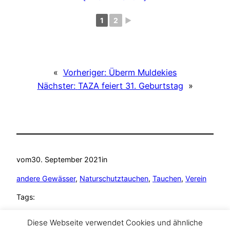
1
2
►
«
Vorheriger:
Überm Muldekies
Nächster:
TAZA feiert 31. Geburtstag
»
vom
30. September 2021
in
andere Gewässer
, 
Naturschutztauchen
, 
Tauchen
, 
Verein
Tags:
andere Gewässer
, 
Gewässererkundung
, 
Diese Webseite verwendet Cookies und ähnliche
Naturschutztauchen
, 
Tauchen
, 
TAZA Tauchclub