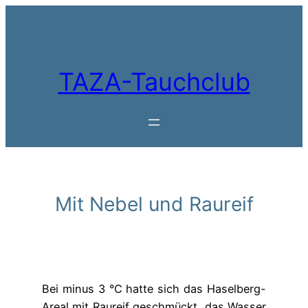
Zum
Inhalt
springen
TAZA-Tauchclub
Mit Nebel und Raureif
Bei minus 3 °C hatte sich das Haselberg-
Areal mit Raureif geschmückt, das Wasser