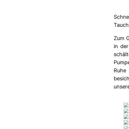
Schne
Tauch
Zum G
in de
schäl
Pumpe
Ruhe 
besic
unsere