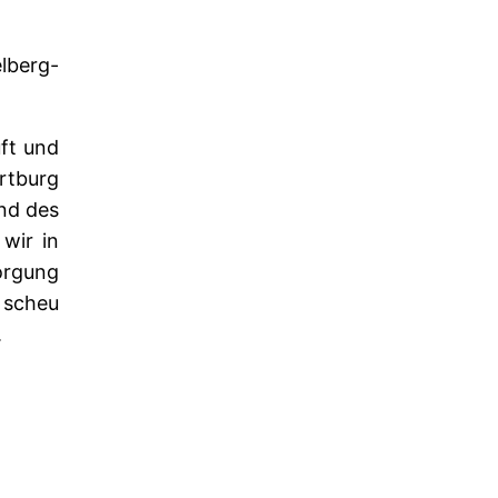
lberg-
ft und
rtburg
nd des
wir in
orgung
 scheu
.