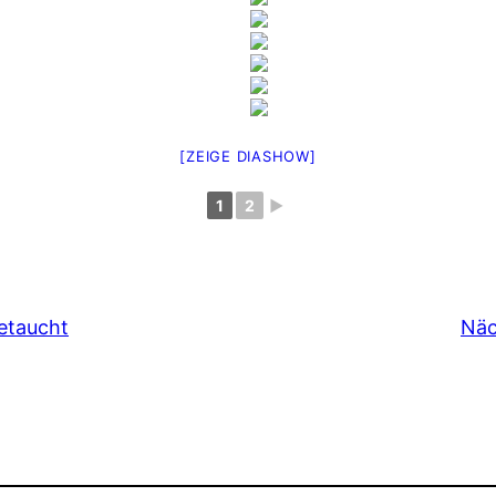
[ZEIGE DIASHOW]
1
2
►
getaucht
Näc