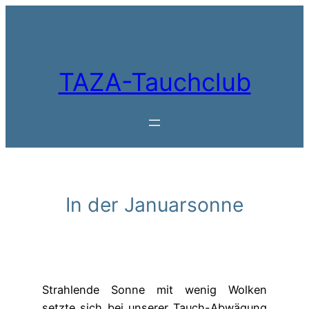
Zum
Inhalt
springen
TAZA-Tauchclub
In der Januarsonne
Strahlende Sonne mit wenig Wolken
setzte sich bei unserer Tauch-Abwägung