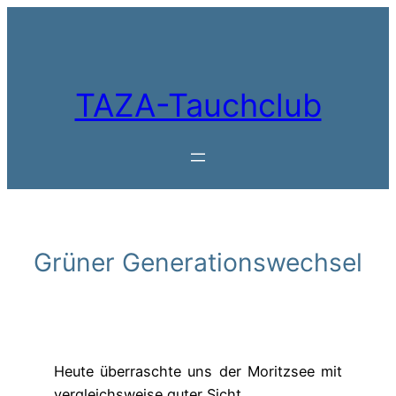
Zum
Inhalt
springen
TAZA-Tauchclub
Grüner Generationswechsel
Heute überraschte uns der Moritzsee mit
vergleichsweise guter Sicht.