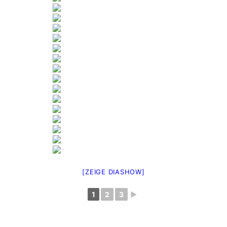
[ZEIGE DIASHOW]
1
2
3
►