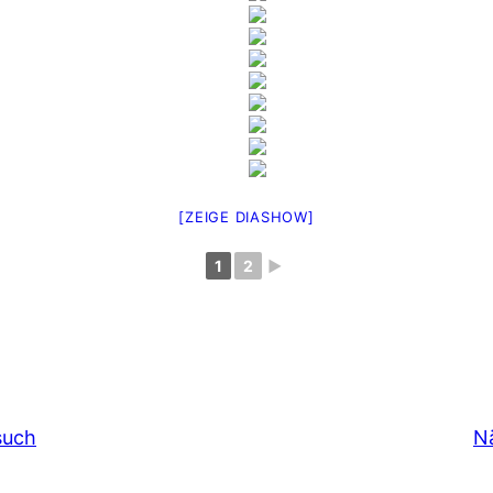
[ZEIGE DIASHOW]
1
2
►
such
N