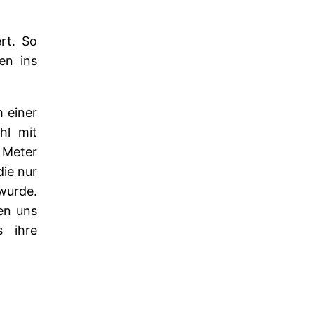
rt. So
en ins
 einer
hl mit
 Meter
die nur
wurde.
en uns
s ihre