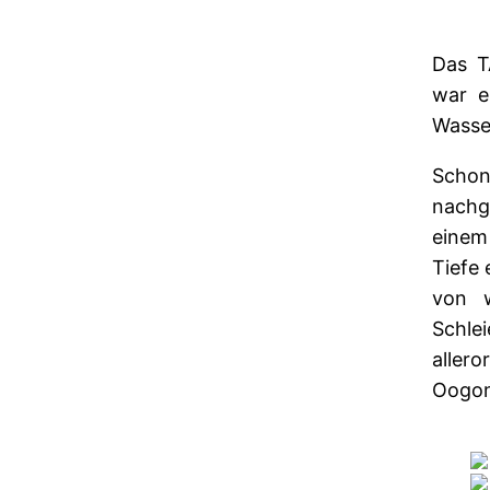
Das T
war e
Wasser
Schon
nachg
einem
Tiefe 
von w
Schle
aller
Oogon