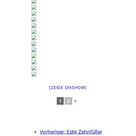
[ZEIGE DIASHOW]
1
2
►
«
Vorheriger:
Edle Zehnfüßer