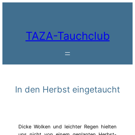
Zum
Inhalt
springen
TAZA-Tauchclub
In den Herbst eingetaucht
Dicke Wolken und leichter Regen hielten
uns nicht von einem geplanten Herbst-