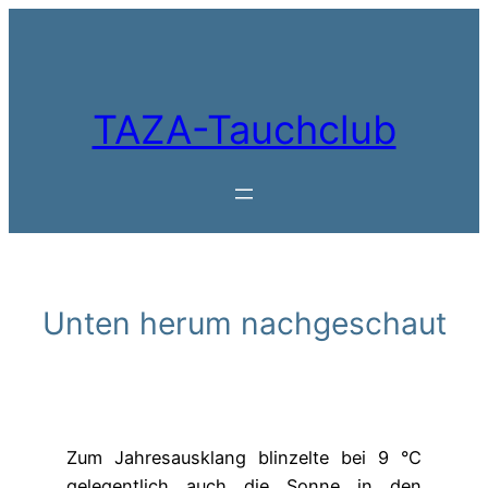
Zum
Inhalt
springen
TAZA-Tauchclub
Unten herum nachgeschaut
Zum Jahresausklang blinzelte bei 9 °C
gelegentlich auch die Sonne in den