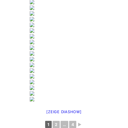
[ZEIGE DIASHOW]
1
2
…
4
►