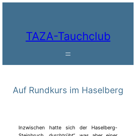
Zum
Inhalt
springen
TAZA-Tauchclub
Auf Rundkurs im Haselberg
Inzwischen hatte sich der Haselberg-
Steinbruch „durchtrübt“, was aber einer