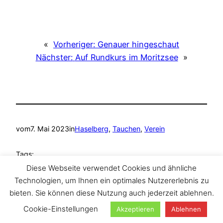
«
Vorheriger:
Genauer hingeschaut
Nächster:
Auf Rundkurs im Moritzsee
»
vom
7. Mai 2023
in
Haselberg
, 
Tauchen
, 
Verein
Tags:
Diese Webseite verwendet Cookies und ähnliche
Ammelshain
, 
Haselberg
, 
Tauchen
, 
TAZA Tauchclub
Technologien, um Ihnen ein optimales Nutzererlebnis zu
bieten. Sie können diese Nutzung auch jederzeit ablehnen.
Cookie-Einstellungen
Akzeptieren
Ablehnen
Suchen