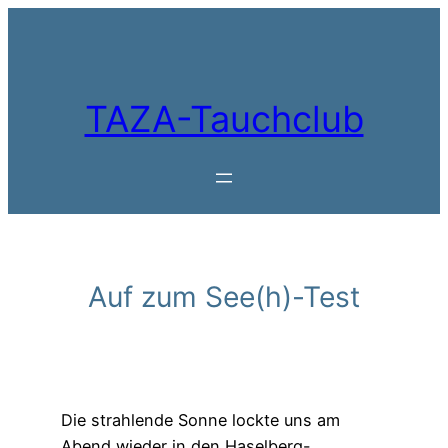
Zum
Inhalt
springen
TAZA-Tauchclub
Auf zum See(h)-Test
Die strahlende Sonne lockte uns am
Abend wieder in den Haselberg-