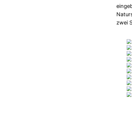
einge
Natur
zwei 