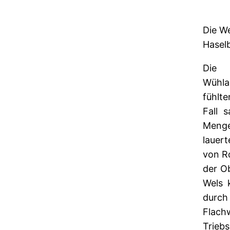
Die W
Hasel
Die S
Wühla
fühlt
Fall 
Menge
lauer
von R
der O
Wels 
durch
Flach
Trie