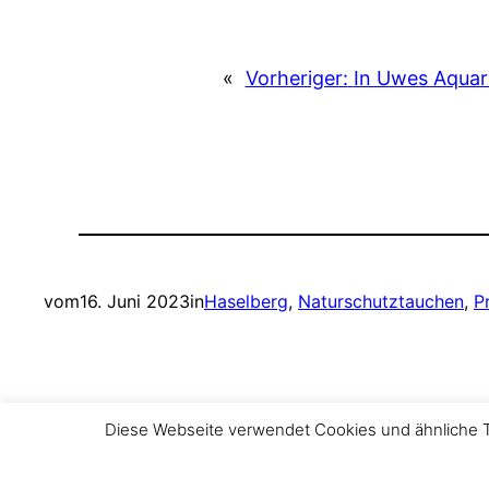
«
Vorheriger:
In Uwes Aquar
vom
16. Juni 2023
in
Haselberg
, 
Naturschutztauchen
, 
P
Diese Webseite verwendet Cookies und ähnliche Te
Im