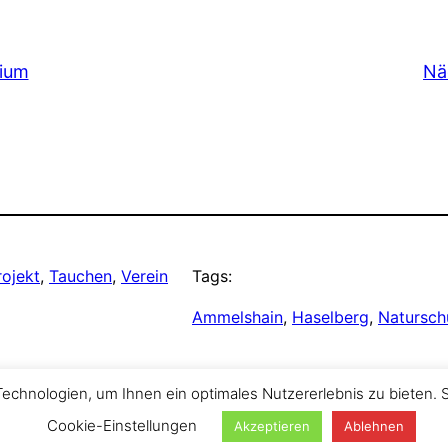
ium
Nä
rojekt
, 
Tauchen
, 
Verein
Tags:
Ammelshain
, 
Haselberg
, 
Natursch
chnologien, um Ihnen ein optimales Nutzererlebnis zu bieten. 
Cookie-Einstellungen
Akzeptieren
Ablehnen
Suchen
pressum
Datenschutz
Kontakt