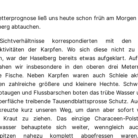
etterprognose ließ uns heute schon früh am Morgen 
berg abtauchen.
ichtverhältnisse korrespondierten mit den 
ktivitäten der Karpfen. Wo sich diese nicht zu
en, war der Haselberg bereits etwas aufgeklart. Auf
sahen wir insbesondere in den oberen drei Meter
 Fische. Neben Karpfen waren auch Schleie akt
ten zahlreiche größere und kleinere Hechte. Sch
otaugen und Flussbarschen boten das trübe Wasser 
berfläche treibende Tausendblattsprosse Schutz. Au
kreuzte kurz unseren Weg, um dann aber sofort 
 Kraut zu ziehen. Das einzige Characeen-Pols
wasser behauptete sich weiter, wenngleich au
bspitzen nahezu komplett abgefressen waren