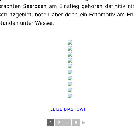
brachten Seerosen am Einstieg gehören definitiv nic
schutzgebiet, boten aber doch ein Fotomotiv am En
Stunden unter Wasser.
[ZEIGE DIASHOW]
1
2
…
5
►