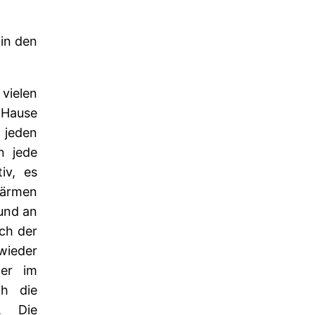
in den
vielen
 Hause
 jeden
n jede
iv, es
wärmen
und an
ch der
wieder
ter im
ch die
. Die