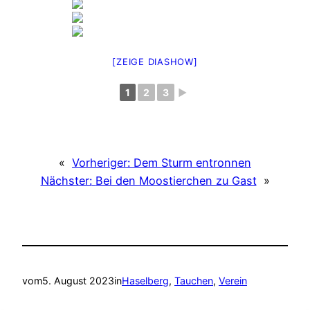
[ZEIGE DIASHOW]
1
2
3
►
«
Vorheriger:
Dem Sturm entronnen
Nächster:
Bei den Moostierchen zu Gast
»
vom
5. August 2023
in
Haselberg
, 
Tauchen
, 
Verein