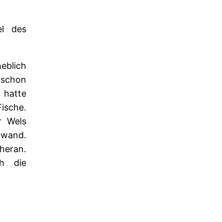
l des
heblich
 schon
 hatte
Fische.
r Wels
wand.
heran.
h die