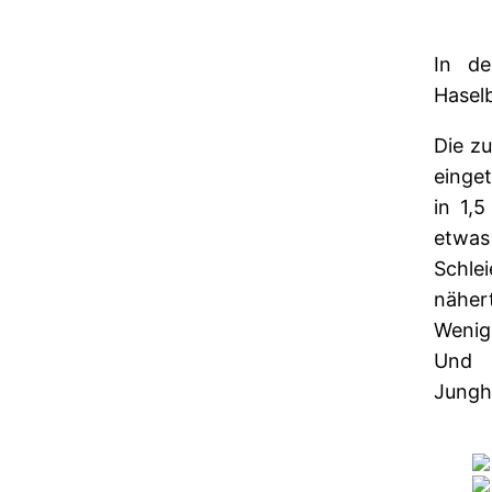
In d
Haselb
Die zu
einge
in 1,
etwas 
Schle
nähe
Wenig
Und 
Junghe