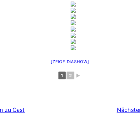
[ZEIGE DIASHOW]
1
2
►
n zu Gast
Nächster