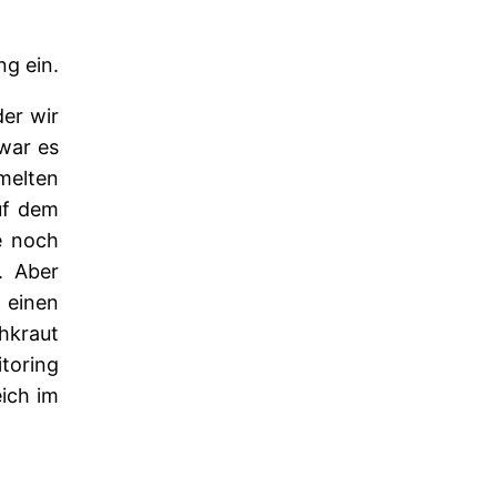
g ein.
der wir
war es
mmelten
uf dem
e noch
. Aber
 einen
kraut
toring
eich im