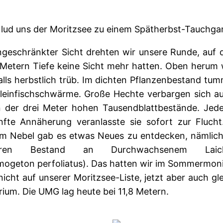
 lud uns der Moritzsee zu einem Spätherbst-Tauchgan
ngeschränkter Sicht drehten wir unsere Runde, auf 
 Metern Tiefe keine Sicht mehr hatten. Oben herum 
lls herbstlich trüb. Im dichten Pflanzenbestand tu
Kleinfischschwärme. Große Hechte verbargen sich a
 der drei Meter hohen Tausendblattbestände. Jed
nfte Annäherung veranlasste sie sofort zur Flucht
im Nebel gab es etwas Neues zu entdecken, nämlich
eren Bestand an Durchwachsenem Laich
mogeton perfoliatus). Das hatten wir im Sommermoni
icht auf unserer Moritzsee-Liste, jetzt aber auch gl
ium. Die UMG lag heute bei 11,8 Metern.