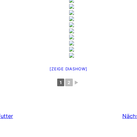
[ZEIGE DIASHOW]
1
2
►
utter
Nächs