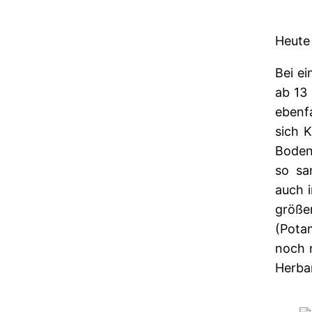
Heute
Bei ei
ab 13
ebenfa
sich 
Boden
so sa
auch 
größ
(Pota
noch n
Herbar