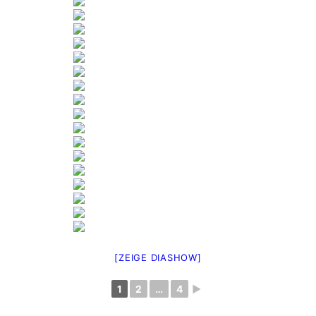
[ZEIGE DIASHOW]
1
2
…
4
►