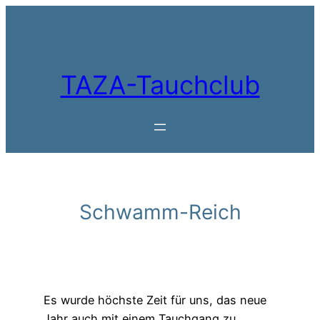
Zum
Inhalt
springen
TAZA-Tauchclub
Schwamm-Reich
Es wurde höchste Zeit für uns, das neue
Jahr auch mit einem Tauchgang zu