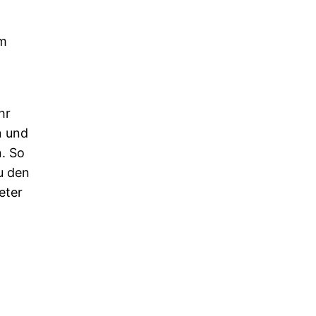
am
hr
n und
. So
u den
eter