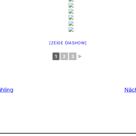
[ZEIGE DIASHOW]
1
2
3
►
hling
Näch