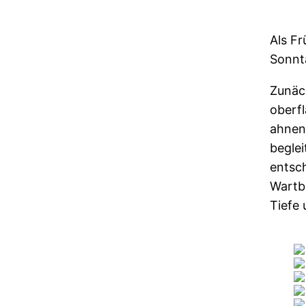
Als Fr
Sonnt
Zunäc
oberf
ahnen
beglei
entsc
Wartbu
Tiefe 