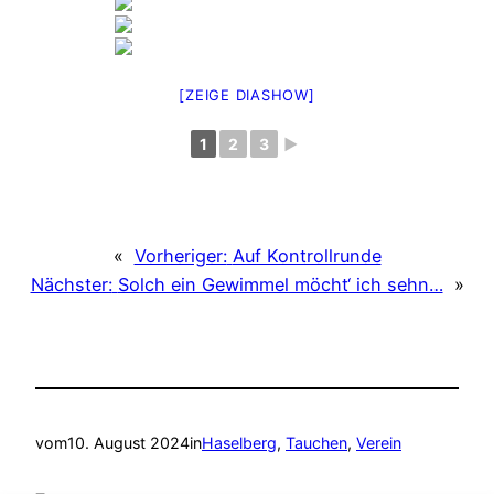
[ZEIGE DIASHOW]
1
2
3
►
«
Vorheriger:
Auf Kontrollrunde
Nächster:
Solch ein Gewimmel möcht‘ ich sehn…
»
vom
10. August 2024
in
Haselberg
, 
Tauchen
, 
Verein