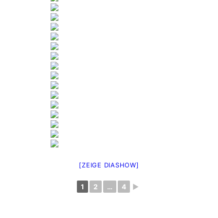
[ZEIGE DIASHOW]
1
2
…
4
►