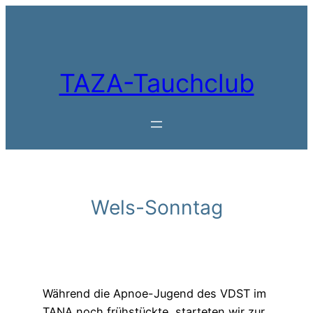
Zum
Inhalt
springen
TAZA-Tauchclub
Wels-Sonntag
Während die Apnoe-Jugend des VDST im
TANA noch frühstückte, starteten wir zur