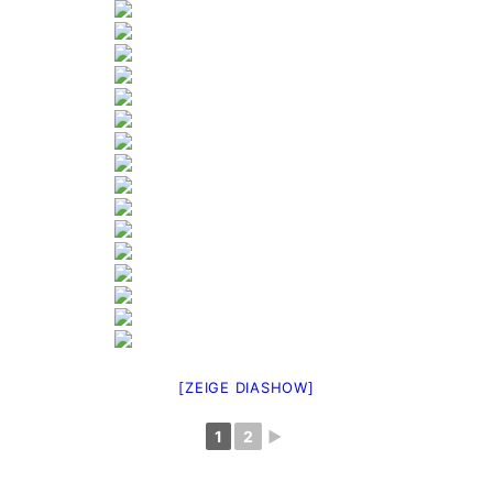
[ZEIGE DIASHOW]
1
2
►