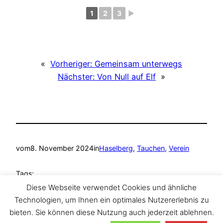
1
2
3
►
«
Vorheriger:
Gemeinsam unterwegs
Nächster:
Von Null auf Elf
»
vom
8. November 2024
in
Haselberg
, 
Tauchen
, 
Verein
Tags:
Diese Webseite verwendet Cookies und ähnliche
Ammelshain
, 
Haselberg
, 
Tauchen
, 
TAZA Tauchclub
Technologien, um Ihnen ein optimales Nutzererlebnis zu
bieten. Sie können diese Nutzung auch jederzeit ablehnen.