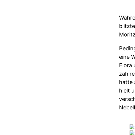
Währe
blitzt
Morit
Bedin
eine W
Flora 
zahlre
hatte 
hielt 
versch
Nebel