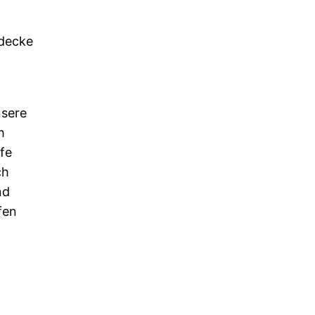
ndecke
nsere
h
fe
ch
nd
fen