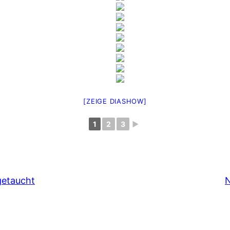
[ZEIGE DIASHOW]
1
2
3
►
getaucht
N