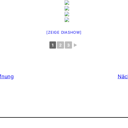
[ZEIGE DIASHOW]
1
2
3
►
fnung
Näc