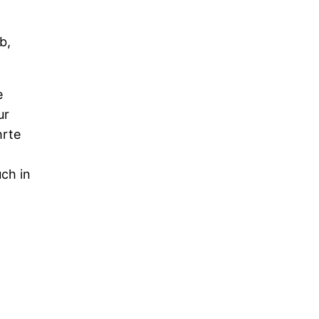
b,
e
ur
hrte
ch in