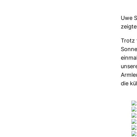
Uwe S
zeigte
Trotz 
Sonne
einmal
unser
Armle
die kü