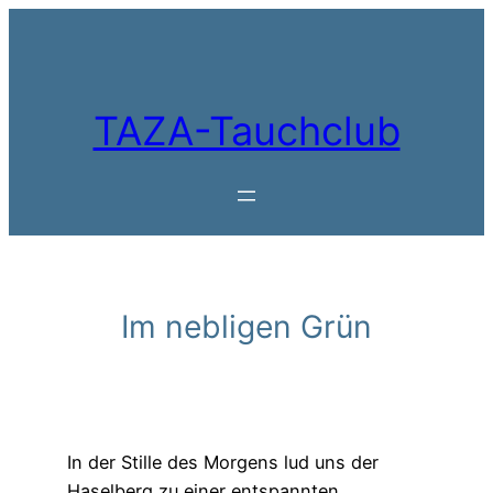
Zum
Inhalt
springen
TAZA-Tauchclub
Im nebligen Grün
In der Stille des Morgens lud uns der
Haselberg zu einer entspannten