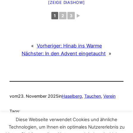
[ZEIGE DIASHOW]
1
2
3
►
«
Vorheriger:
Hinab ins Warme
Nächster:
In den Advent eingetaucht
»
vom
23. November 2025
in
Haselberg
, 
Tauchen
, 
Verein
Tags:
Diese Webseite verwendet Cookies und ähnliche
Ammelshain
, 
Haselberg
, 
Tauchen
, 
TAZA Tauchclub
Technologien, um Ihnen ein optimales Nutzererlebnis zu