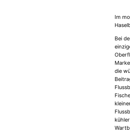
Im mo
Hasel
Bei de
einzig
Oberfl
Marke 
die wü
Beitr
Fluss
Fische
kleine
Flussb
kühle
Wartbu