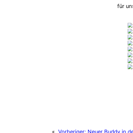
für un
«
Vorheriger:
Neuer Buddy in de