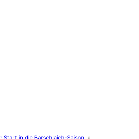
:
Start in die Barschlaich-Saison
»