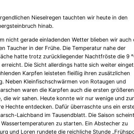
rgendlichen Nieselregen tauchten wir heute in den
bergsteinbruch hinab.
m nicht gerade einladenden Wetter blieben wir auch 
en Taucher in der Frühe. Die Temperatur nahe der
äche hatte trotz zurückliegender Nachtfröste die 9 
erreicht. Die Sicht allerdings hatte sich weiter einget
hlenden Karpfen leisteten fleißig ihren zusätzlichen
ag. Neben Kleinfischschwärmen von Rotaugen und
barschen waren die Karpfen auch die ersten größeren
, die wir sahen. Heute konnte wir nur wenige und zu
re Hechte entdecken. Dafür überraschte uns ein erst
arsch-Laichband im Tausendblatt. Die Saison scheint
r Wassertemperaturen zu starten. Ein Abstecher zu
rg und Loren rundete die reichliche Stunde „Frühspo