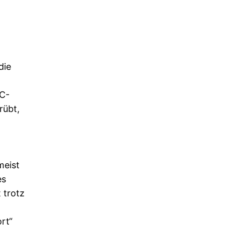
die
°C-
rübt,
meist
es
 trotz
rt“