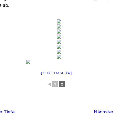
s ab.
[ZEIGE DIASHOW]
◄
1
2
r Tiefe
Nächster