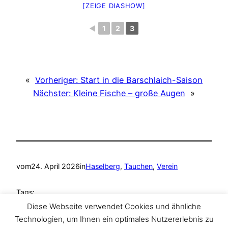
[ZEIGE DIASHOW]
◄
1
2
3
«
Vorheriger:
Start in die Barschlaich-Saison
Nächster:
Kleine Fische – große Augen
»
vom
24. April 2026
in
Haselberg
, 
Tauchen
, 
Verein
Tags:
Diese Webseite verwendet Cookies und ähnliche
Ammelshain
, 
Haselberg
, 
Tauchen
, 
TAZA Tauchclub
Technologien, um Ihnen ein optimales Nutzererlebnis zu