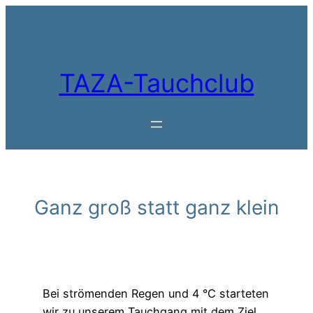
Zum
Inhalt
springen
TAZA-Tauchclub
Ganz groß statt ganz klein
Bei strömenden Regen und 4 °C starteten
wir zu unserem Tauchgang mit dem Ziel,