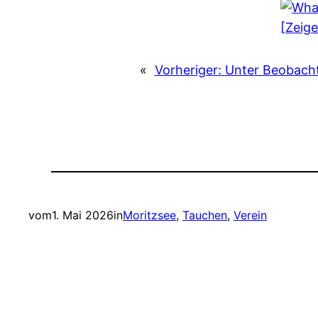
[Zeig
«
Vorheriger:
Unter Beobach
vom
1. Mai 2026
in
Moritzsee
, 
Tauchen
, 
Verein