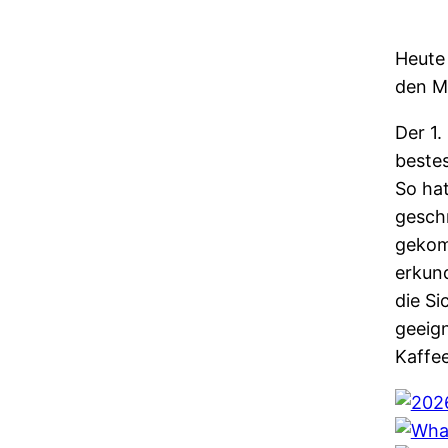
Heute
den M
Der 1.
beste
So hat
geschm
gekom
erkund
die Si
geeign
Kaffe