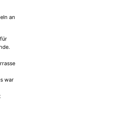
eln an
für
nde.
rrasse
gs war
t