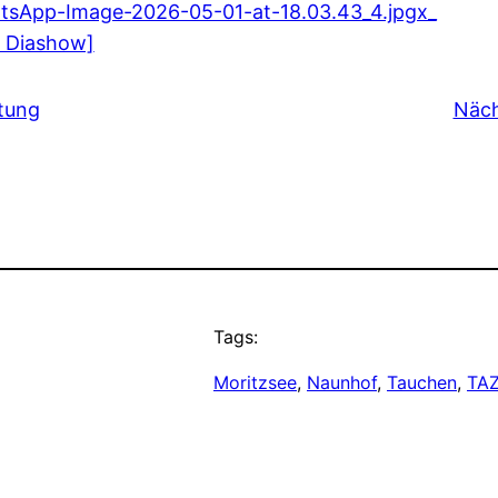
e Diashow]
tung
Näch
Tags:
Moritzsee
, 
Naunhof
, 
Tauchen
, 
TAZ